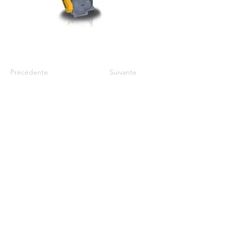
Précédente
Suivante
Javoy machines & bois
philippejavoy3@gmail.com
06 29 09 21 82
© 2022 par Jérémy Gibier pour F3A Production.