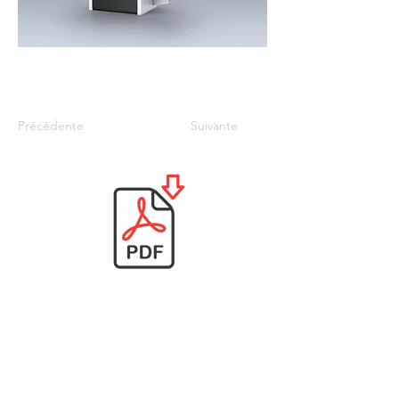
Précédente
Suivante
Javoy machines & bois
philippejavoy3@gmail.com